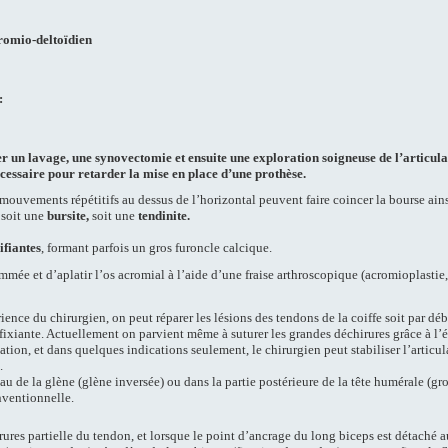
romio-deltoïdien
:
r un lavage, une synovectomie et ensuite une exploration soigneuse de l’articulat
écessaire pour retarder la mise en place d’une prothèse.
 mouvements répétitifs au dessus de l’horizontal peuvent faire coincer la bourse ains
 soit une
bursite,
soit une
tendinite.
ifiantes
, formant parfois un gros furoncle calcique.
mmée et d’aplatir l’os acromial à
l’aide d’une fraise arthroscopique (acromioplastie
nce du chirurgien, on peut réparer les lésions des tendons de la coiffe soit par débr
sfixiante. Actuellement on parvient même à suturer les grandes déchirures grâce à l’
ion, et dans quelques indications seulement, le chirurgien peut stabiliser l’articula
.
u de la glène (glène inversée) ou dans la partie postérieure de la tête humérale (gros
nventionnelle.
ures partielle du tendon, et lorsque le point d’ancrage du long biceps est détaché a