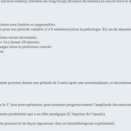
ie (section tendon), ténodèse du long biceps (fixation du tendon) ou encore fixer le
uleurs sont limitées et supportables.
 pour une période variable (1 à 6 semaines) selon la pathologie. En cas de réparatio
.
ires seront nécessaires.
ce 3x/j durant 20 minutes.
isager selon la profession exercée.
pie.
rait persister durant une période de 3 mois après une acromioplastie, et nécessiterai
s le 1° jour post-opératoire, pour restaurer progressivement l’amplitude des mouve
s pendulaires qui a un effet antalgique (L’Aspirine de l’épaule).
être poursuivie de façon rigoureuse chez un kinésithérapeute expérimenté.