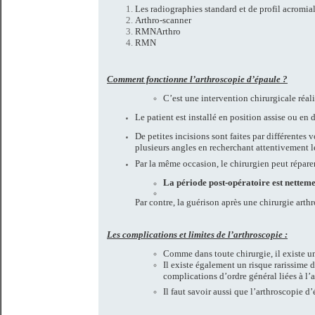
Les radiographies standard et de profil acromi
Arthro-scanner
RMNArthro
RMN
Comment fonctionne l’arthroscopie d’épaule ?
C’est une intervention chirurgicale réali
Le patient est installé en position assise ou en 
De petites incisions sont faites par différentes
plusieurs angles en recherchant attentivement le
Par la même occasion, le chirurgien peut réparer
La période post-opératoire est nettem
Par contre, la guérison après une chirurgie arth
Les complications et limites de l’arthroscopie :
Comme dans toute chirurgie, il existe u
Il existe également un risque rarissim
complications d’ordre général liées à l’
Il faut savoir aussi que l’arthroscopie 