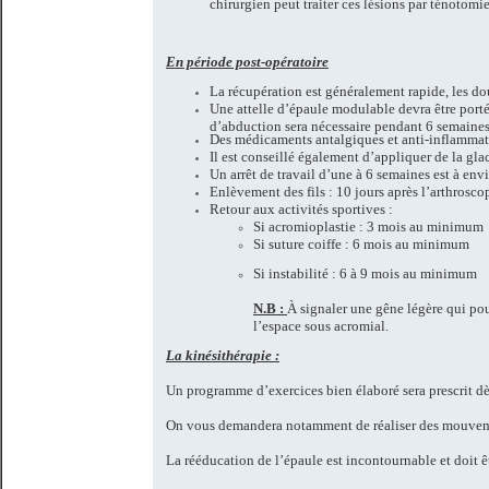
chirurgien peut traiter ces lésions par ténotom
En période post-opératoire
La récupération
est généralement rapide, les do
Une attelle d’épaule modulable devra être portée
d’abduction sera nécessaire pendant 6 semaines
Des médicaments antalgiques et anti-inflammato
Il est conseillé également d’appliquer de la gla
Un arrêt de travail d’une à 6 semaines est à env
Enlèvement des fils : 10 jours après l’arthrosco
Retour aux activités sportives :
Si acromioplastie : 3 mois au minimum
Si suture coiffe : 6 mois au minimum
Si instabilité : 6 à 9 mois au minimum
N.B :
À signaler une gêne légère qui pour
l’espace sous acromial.
La kinésithérapie :
Un programme d’exercices bien élaboré sera prescrit dè
On vous demandera notamment de réaliser des mouvement
La rééducation de l’épaule est incontournable et doit 