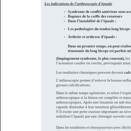
Les indications de l’arthroscopie d’épaule
Syndrome de conflit antérieur sous-ac
Rupture de la coiffe des rotateurs
Dans l’instabilité de l’épaule :
Les pathologies du tendon long biceps 
Arthrite et arthrose d’épaule :
Dans un premier temps, on peut réalise
ténotomie du long biceps est parfois n
(Impingement syndrome, le plus courant),
les
l’acromion courbe ou crochu, provoquant ainsi
Les tendinites chroniques peuvent devenir
calc
L’arthroscopie permet d’enlever la bourse enfla
grosses calcifications.
Dans le même temps opératoire, et selon l’expérie
arthroscopique si la lésion est complète et tran
arthroscopiques.
Après une luxation ou sub-luxat
capsule distendue à leur insertion glénoïdienne
S’il existe une perte osseuse importante au nivea
stabiliser l’épaule par une chirurgie ouverte co
Dans les tendinites et ténosynovites avec déchir