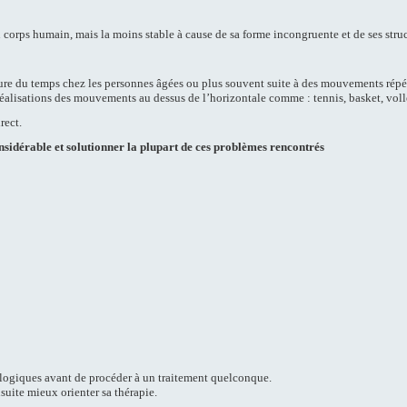
u corps humain, mais la moins stable à cause de sa forme incongruente et de ses str
re du temps chez les personnes âgées ou plus souvent suite à des mouvements répéti
 réalisations des mouvements au dessus de l’horizontale comme : tennis, basket, voll
rect.
nsidérable et solutionner la plupart de ces problèmes rencontrés
ologiques avant de procéder à un traitement quelconque.
nsuite mieux orienter sa thérapie.