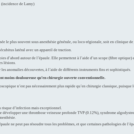
al (incidence de Lamy)
sée le plus souvent sous anesthésie générale, ou loco-régionale, soit en clinique de j
décubitus latéral avec un appareil de traction.
 voies d’abord autour de l’épaule. Elle permettent à l’aide d’un scope (fibre optique)
s lésions.
 les anomalies découvertes, à l’aide de différents instruments fins et sophistiqués.
ent moins douloureuse qu’en chirurgie ouverte conventionnelle.
roscopique n’est pas nécessairement plus rapide qu’en chirurgie classique, puisque le
n risque d’infection mais exceptionnel.
e de développer une thrombose veineuse profonde TVP (0.12%), syndrome algodystr
anesthésie.
d’épaule ne peut pas résoudre tous les problèmes, et que certaines pathologies de l’é