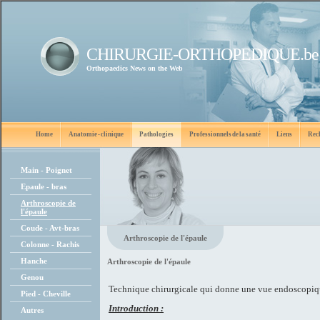
CHIRURGIE-ORTHOPEDIQUE.be
Orthopaedics News on the Web
Home
Anatomie - clinique
Pathologies
Professionnels de la santé
Liens
Rec
Main - Poignet
Epaule - bras
Arthroscopie de
l'épaule
Coude - Avt-bras
Arthroscopie de l'épaule
Colonne - Rachis
Hanche
Arthroscopie de l'épaule
Genou
Technique chirurgicale qui donne une vue endoscopique 
Pied - Cheville
Introduction :
Autres