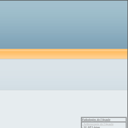
Pathologies de l'épaule
- Arthroscopie de l'épaule
- SLAP Lésion